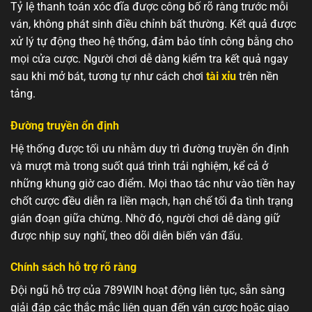
Tỷ lệ thanh toán xóc đĩa được công bố rõ ràng trước mỗi
ván, không phát sinh điều chỉnh bất thường. Kết quả được
xử lý tự động theo hệ thống, đảm bảo tính công bằng cho
mọi cửa cược. Người chơi dễ dàng kiểm tra kết quả ngay
sau khi mở bát, tương tự như cách chơi
tài xỉu
trên nền
tảng.
Đường truyền ổn định
Hệ thống được tối ưu nhằm duy trì đường truyền ổn định
và mượt mà trong suốt quá trình trải nghiệm, kể cả ở
những khung giờ cao điểm. Mọi thao tác như vào tiền hay
chốt cược đều diễn ra liền mạch, hạn chế tối đa tình trạng
gián đoạn giữa chừng. Nhờ đó, người chơi dễ dàng giữ
được nhịp suy nghĩ, theo dõi diễn biến ván đấu.
Chính sách hỗ trợ rõ ràng
Đội ngũ hỗ trợ của 789WIN hoạt động liên tục, sẵn sàng
giải đáp các thắc mắc liên quan đến ván cược hoặc giao