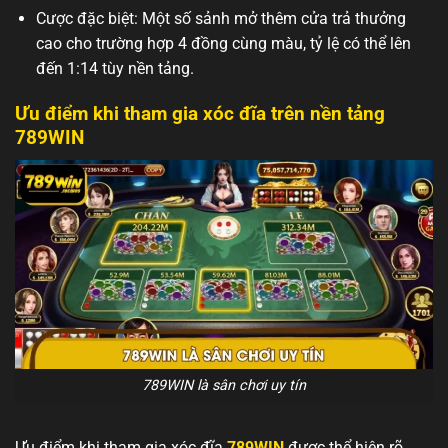
Cược đặc biệt: Một số sảnh mở thêm cửa trả thưởng
cao cho trường hợp 4 đồng cùng màu, tỷ lệ có thể lên
đến 1:14 tùy nền tảng.
Ưu điểm khi tham gia xóc đĩa trên nền tảng
789WIN
789WIN là sân chơi uy tín
Ưu điểm khi tham gia xóc đĩa
789WIN
được thể hiện rõ