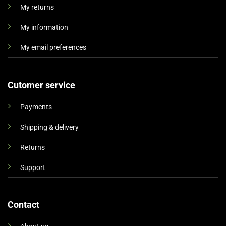
My returns
My information
My email preferences
Cutomer service
Payments
Shipping & delivery
Returns
Support
Contact