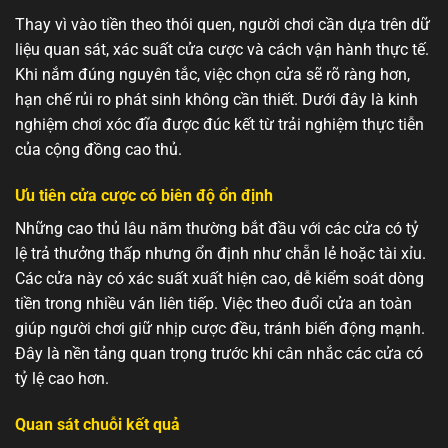
Thay vì vào tiền theo thói quen, người chơi cần dựa trên dữ
liệu quan sát, xác suất cửa cược và cách vận hành thực tế.
Khi nắm đúng nguyên tắc, việc chọn cửa sẽ rõ ràng hơn,
hạn chế rủi ro phát sinh không cần thiết. Dưới đây là kinh
nghiệm chơi xóc đĩa được đúc kết từ trải nghiệm thực tiễn
của cộng đồng cao thủ.
Ưu tiên cửa cược có biên độ ổn định
Những cao thủ lâu năm thường bắt đầu với các cửa có tỷ
lệ trả thưởng thấp nhưng ổn định như chẵn lẻ hoặc tài xỉu.
Các cửa này có xác suất xuất hiện cao, dễ kiểm soát dòng
tiền trong nhiều ván liên tiếp. Việc theo đuổi cửa an toàn
giúp người chơi giữ nhịp cược đều, tránh biến động mạnh.
Đây là nền tảng quan trọng trước khi cân nhắc các cửa có
tỷ lệ cao hơn.
Quan sát chuỗi kết quả