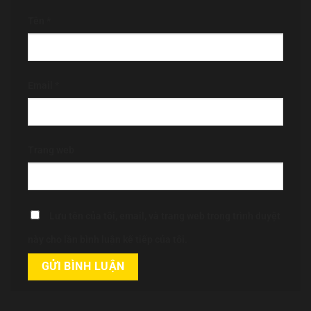
Tên
*
Email
*
Trang web
Lưu tên của tôi, email, và trang web trong trình duyệt
này cho lần bình luận kế tiếp của tôi.