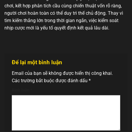
chơi, kết hợp phân tích cầu cùng chiến thuật vốn rõ ràng,
người chơi hoàn toàn có thể duy trì thế chủ động. Thay vì
tìm kiếm thắng lớn trong thời gian ngắn, việc kiểm soát
nhịp cược mới là yếu tố quyết định kết quả lâu dài.
Để lại một bình luận
Email của bạn sẽ không được hiển thị công khai.
Các trường bắt buộc được đánh dấu
*
Bình luận
*