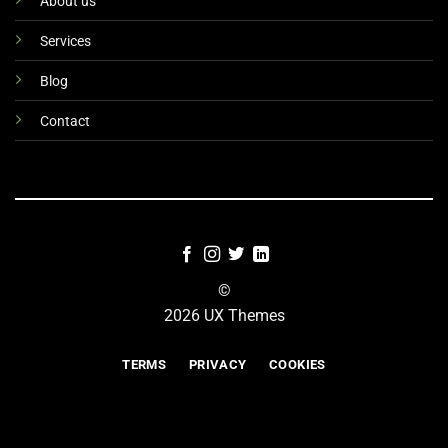
About us
Services
Blog
Contact
©
2026 UX Themes
TERMS
PRIVACY
COOKIES