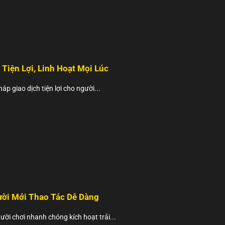
Tiện Lợi, Linh Hoạt Mọi Lúc
áp giao dịch tiện lợi cho người...
ời Mới Thao Tác Dễ Dàng
ời chơi nhanh chóng kích hoạt trải...