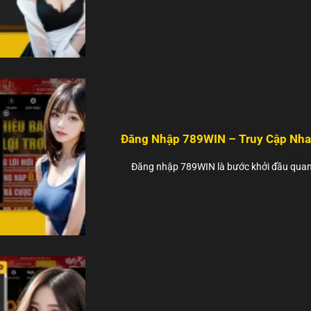
Đăng Nhập 789WIN – Truy Cập Nha
Đăng nhập 789WIN là bước khởi đầu quan t